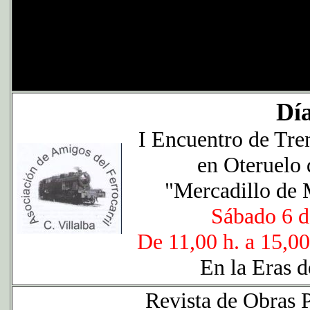
Día
I Encuentro de Tren
en Oteruelo 
"Mercadillo de 
Sábado 6 d
De 11,00 h. a 15,00
En la Eras d
Revista de Obra